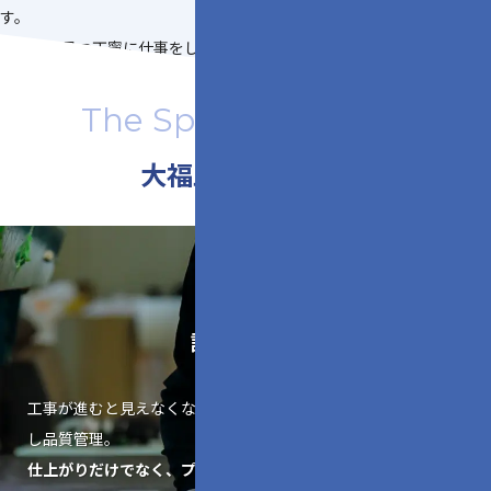
す。
誠実に、且つ丁寧に仕事をしたいと思っている職人を揃えてい
ます。
The Spirit of OFUKU
大福工業の職人魂
誠実な施工
工事が進むと見えなくなる部分（隠蔽部）も、写真撮影を徹底
し品質管理。
仕上がりだけでなく、プロセスすべてに誠実であること。