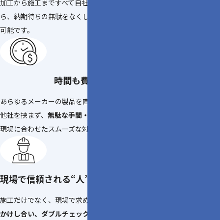
加工から施工まですべて自社で対応できる体制が整っているか
ら、納期待ちの無駄をなくし、スピーディーで高精度な施工が
可能です。
時間も費用もムダなし
あらゆるメーカーの製品を直接調達できます。
他社を挟まず、
無駄な手間・時間・コストを削減。
現場に合わせたスムーズな対応が可能です。
現場で信頼される“人”がいる会社
施工だけでなく、現場で求められるマナーや連携を大切に。
声
かけし合い、ダブルチェックでミスを防ぐことを徹底
していま