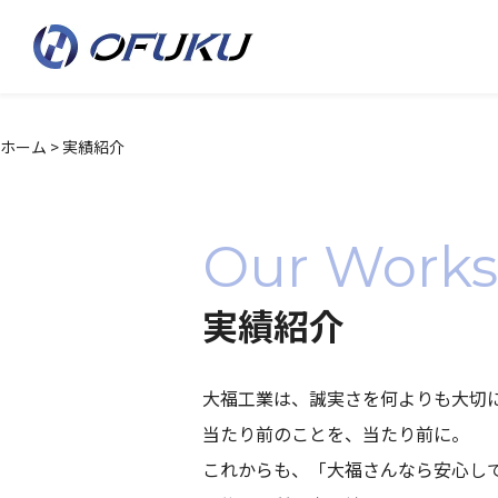
ホーム
>
実績紹介
実
績
Our Works
紹
介
実績紹介
大福工業は、誠実さを何よりも大切
当たり前のことを、当たり前に。
これからも、「大福さんなら安心し