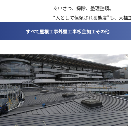
あいさつ、掃除、整理整頓。
“人として信頼される態度”も、大福
すべて
屋根工事
外壁工事
板金加工
その他