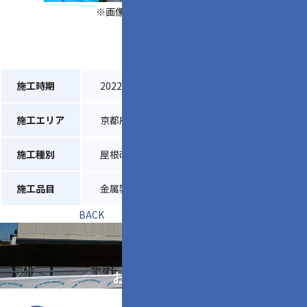
※画像をクリックして拡大
施工時期
2022年6月
施工エリア
京都府綴喜郡宇治田原町
施工種別
屋根改修工事
施工品目
金属製竪葺屋根
BACK
一覧へ戻る
NEXT
会社概要
求人
お問い合わせ