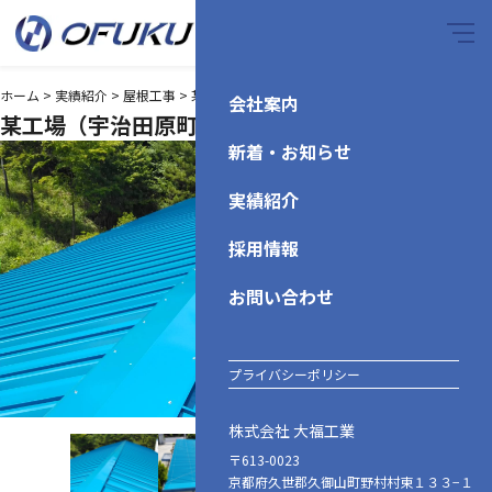
ホーム
>
実績紹介
>
屋根工事
>
某工場（宇治田原町）
会社案内
某工場（宇治田原町）
新着・お知らせ
実績紹介
採用情報
お問い合わせ
プライバシーポリシー
株式会社 大福工業
〒613-0023
京都府久世郡久御山町野村村東１３３−１