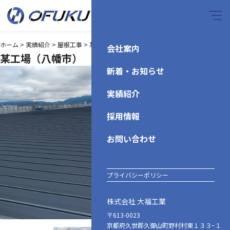
ホーム
>
実績紹介
>
屋根工事
>
某工場（八幡市）
会社案内
某工場（八幡市）
新着・お知らせ
実績紹介
採用情報
お問い合わせ
プライバシーポリシー
株式会社 大福工業
〒613-0023
京都府久世郡久御山町野村村東１３３−１