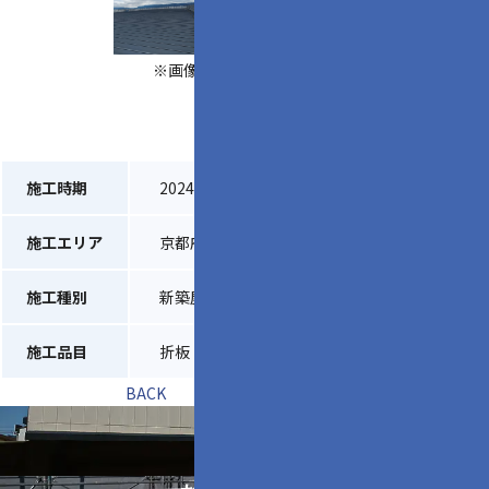
※画像をクリックして拡大
施工時期
2024年8月
施工エリア
京都府八幡市
施工種別
新築屋根工事
施工品目
折板（現場成型）
BACK
一覧へ戻る
NEXT
会社概要
求人